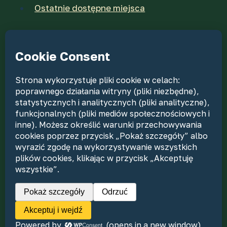
Ostatnie dostępne miejsca
RODO
Kontakt
Nasze katalogi wycieczek
Dokumenty
Dla agentów
Nasi piloci
© 2026 PTTK Rzeszów Biuro Podróży