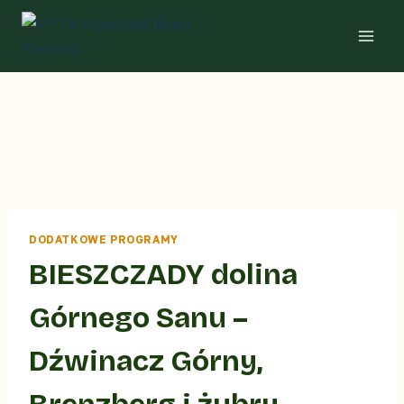
Przejdź
do
treści
DODATKOWE PROGRAMY
BIESZCZADY dolina
Górnego Sanu –
Dźwinacz Górny,