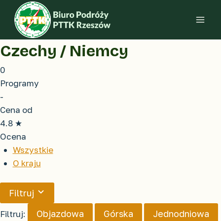
Przejdź
do
treści
Czechy / Niemcy
0
Programy
-
Cena od
4.8
★
Ocena
Wszystkie
O kraju
Filtruj
Objazdowa
Górska
Jednodniowa
Filtruj: