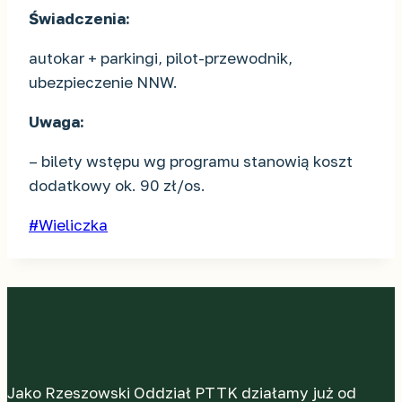
Świadczenia:
autokar + parkingi, pilot-przewodnik,
ubezpieczenie NNW.
Uwaga:
– bilety wstępu wg programu stanowią koszt
dodatkowy ok. 90 zł/os.
Tagi
#
Wieliczka
wpisu:
Jako Rzeszowski Oddział PTTK działamy już od