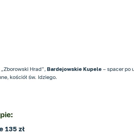
 „Zborowski Hrad”,
Bardejowskie Kupele
– spacer po 
ne, kościół św. Idziego.
pie:
e 135 zł