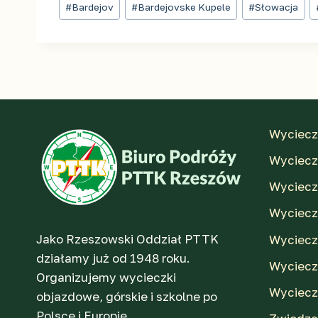
#
Bardejov
#
Bardejovske Kupele
#
Słowacja
wpisu:
Wyciecz
Wycieczk
Wyciecz
Wyciecz
Jako Rzeszowski Oddział PTTK
Wyciecz
działamy już od 1948 roku.
Wyciecz
Organizujemy wycieczki
Wyciecz
objazdowe, górskie i szkolne po
Polsce i Europie.