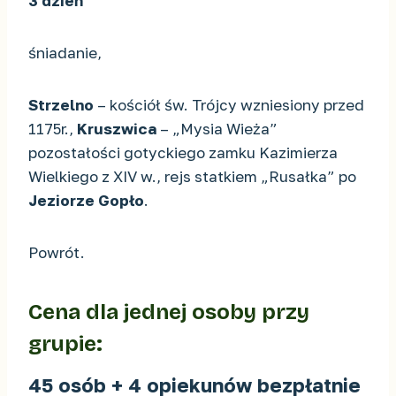
3 dzień
śniadanie,
Strzelno
– kościół św. Trójcy wzniesiony przed
1175r.,
Kruszwica
– „Mysia Wieża”
pozostałości gotyckiego zamku Kazimierza
Wielkiego z XIV w., rejs statkiem „Rusałka” po
Jeziorze Gopło
.
Powrót.
Cena dla jednej osoby przy
grupie:
45 osób + 4 opiekunów bezpłatnie