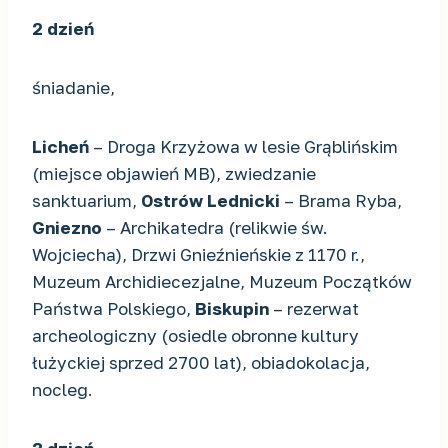
2 dzień
śniadanie,
Licheń
– Droga Krzyżowa w lesie Grąblińskim
(miejsce objawień MB), zwiedzanie
sanktuarium,
Ostrów Lednicki
– Brama Ryba,
Gniezno
– Archikatedra (relikwie św.
Wojciecha), Drzwi Gnieźnieńskie z 1170 r.,
Muzeum Archidiecezjalne, Muzeum Początków
Państwa Polskiego,
Biskupin
– rezerwat
archeologiczny (osiedle obronne kultury
łużyckiej sprzed 2700 lat), obiadokolacja,
nocleg.