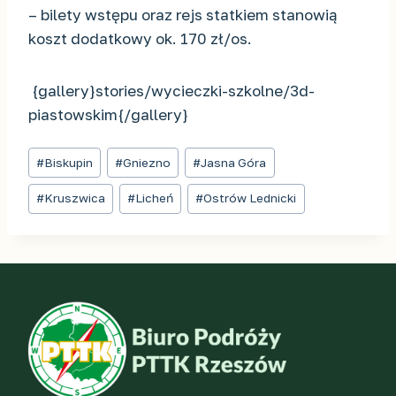
– bilety wstępu oraz rejs statkiem stanowią
koszt dodatkowy ok. 170 zł/os.
{gallery}stories/wycieczki-szkolne/3d-
piastowskim{/gallery}
Tagi
#
Biskupin
#
Gniezno
#
Jasna Góra
wpisu:
#
Kruszwica
#
Licheń
#
Ostrów Lednicki