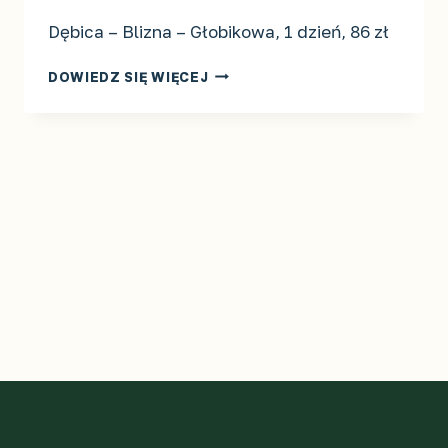
Dębica – Blizna – Głobikowa, 1 dzień, 86 zł
ŚLADAMI
DOWIEDZ SIĘ WIĘCEJ
II
WOJNY
ŚWIATOWEJ
PO
PODKARPACIU