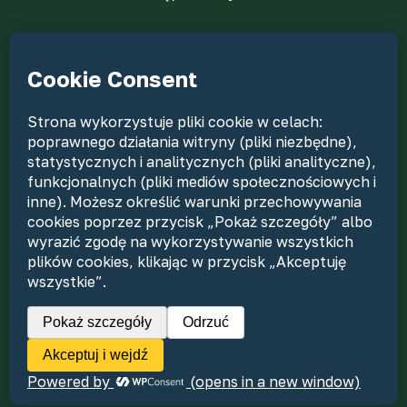
RODO
Kontakt
Nasze katalogi wycieczek
Dokumenty
Dla agentów
Nasi piloci
© 2026 PTTK Rzeszów Biuro Podróży