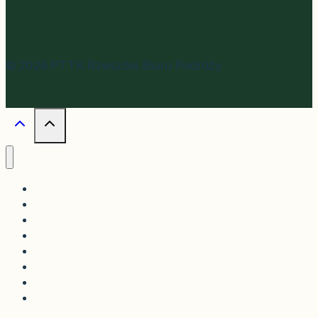
© 2026 PTTK Rzeszów Biuro Podróży
Objazdowe
Górskie
Samolotowe
Dla aktywnych
Jednodniowe
Szkolne
Na zamówienie
Kontakt