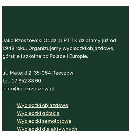
dniem
w
Pradze
Jako Rzeszowski Oddział PTTK działamy już od
1948 roku. Organizujemy wycieczki objazdowe,
górskie i szkolne po Polsce i Europie.
ul. Matejki 2, 35-064 Rzeszów
tel. 17 852 88 60
biuro@pttkrzeszow.pl
Wycieczki objazdowe
Wycieczki górskie
Wycieczki samolotowe
Wycieczki dla aktywnych