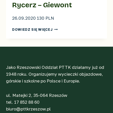
Rycerz – Giewont
26.09.2020 130 PLN
JESIEŃ
DOWIEDZ SIĘ WIĘCEJ
W
TATRACH.
ŚPIĄCY
RYCERZ
–
GIEWONT
Jako Rzeszowski Oddział PTTK działamy już od
1948 roku. Organizujemy wycieczki objazdowe,
górskie i szkolne po Polsce i Europie.
ul. Matejki 2, 35-064 Rzeszów
tel. 17 852 88 60
biuro@pttkrzeszow.pl