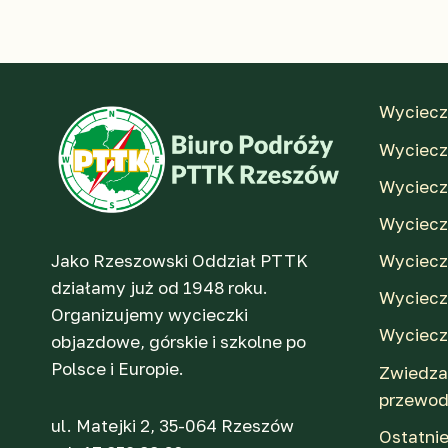
W
PRADZE
Wyciecz
Wycieczk
Wyciecz
Wyciecz
Jako Rzeszowski Oddział PTTK
Wyciecz
działamy już od 1948 roku.
Wyciecz
Organizujemy wycieczki
Wyciecz
objazdowe, górskie i szkolne po
Polsce i Europie.
Zwiedza
przewod
ul. Matejki 2, 35-064 Rzeszów
Ostatni