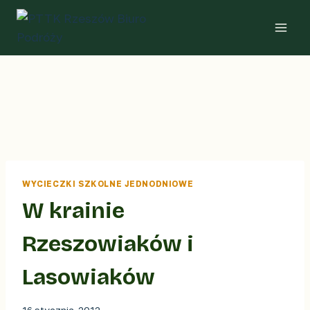
Przejdź
do
treści
WYCIECZKI SZKOLNE JEDNODNIOWE
W krainie
Rzeszowiaków i
Lasowiaków