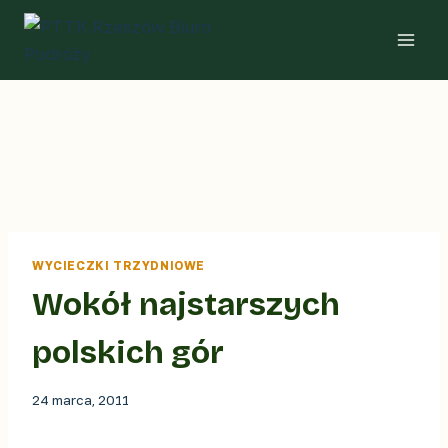
Przejdź
do
treści
WYCIECZKI TRZYDNIOWE
Wokół najstarszych
polskich gór
24 marca, 2011