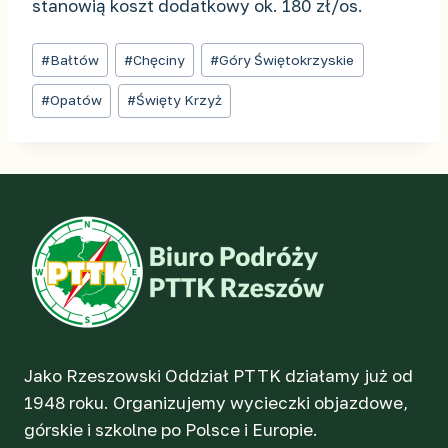
stanowią koszt dodatkowy ok. 180 zł/os.
Tagi
#
Bałtów
#
Chęciny
#
Góry Świętokrzyskie
wpisu:
#
Opatów
#
Święty Krzyż
Jako Rzeszowski Oddział PTTK działamy już od
1948 roku. Organizujemy wycieczki objazdowe,
górskie i szkolne po Polsce i Europie.