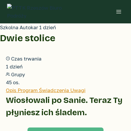
Przejdź
do
treści
Szkolna
Autokar
1 dzień
Dwie stolice
Czas trwania
1 dzień
Grupy
45 os.
Opis
Program
Świadczenia
Uwagi
Wiosłowali po Sanie. Teraz Ty
płyniesz ich śladem.