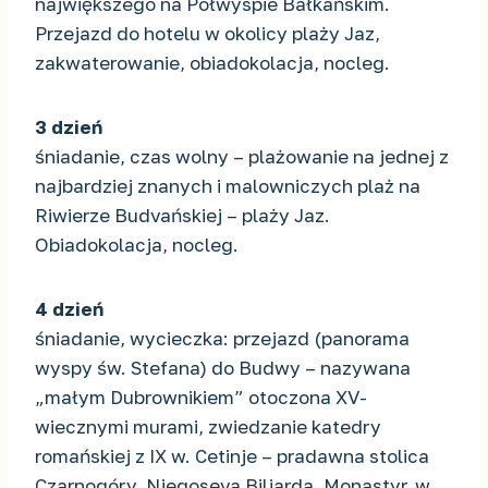
największego na Półwyspie Bałkańskim.
Przejazd do hotelu w okolicy plaży Jaz,
zakwaterowanie, obiadokolacja, nocleg.
3 dzień
śniadanie, czas wolny – plażowanie na jednej z
najbardziej znanych i malowniczych plaż na
Riwierze Budvańskiej – plaży Jaz.
Obiadokolacja, nocleg.
4 dzień
śniadanie, wycieczka: przejazd (panorama
wyspy św. Stefana) do Budwy – nazywana
„małym Dubrownikiem” otoczona XV-
wiecznymi murami, zwiedzanie katedry
romańskiej z IX w. Cetinje – pradawna stolica
Czarnogóry, Njegoseva Biljarda, Monastyr, w