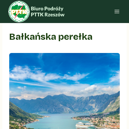
Przejdź
do
treści
Bałkańska perełka