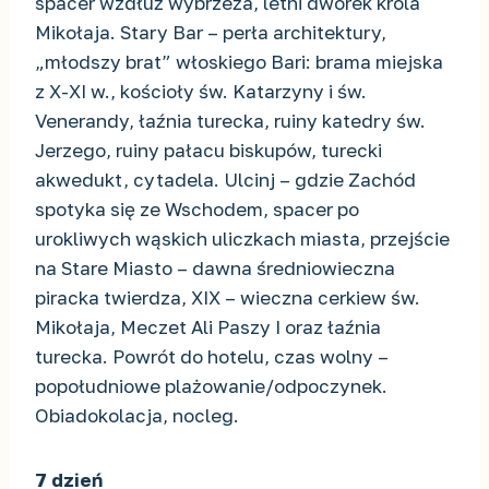
spacer wzdłuż wybrzeża, letni dworek króla
Mikołaja. Stary Bar – perła architektury,
„młodszy brat” włoskiego Bari: brama miejska
z X-XI w., kościoły św. Katarzyny i św.
Venerandy, łaźnia turecka, ruiny katedry św.
Jerzego, ruiny pałacu biskupów, turecki
akwedukt, cytadela. Ulcinj – gdzie Zachód
spotyka się ze Wschodem, spacer po
urokliwych wąskich uliczkach miasta, przejście
na Stare Miasto – dawna średniowieczna
piracka twierdza, XIX – wieczna cerkiew św.
Mikołaja, Meczet Ali Paszy I oraz łaźnia
turecka. Powrót do hotelu, czas wolny –
popołudniowe plażowanie/odpoczynek.
Obiadokolacja, nocleg.
7 dzień