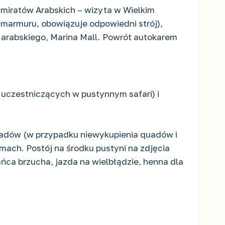
miratów Arabskich – wizyta w Wielkim
o marmuru, obowiązuje odpowiedni strój),
 arabskiego, Marina Mall. Powrót autokarem
e uczestniczących w pustynnym safari) i
quadów (w przypadku niewykupienia quadów i
ach. Postój na środku pustyni na zdjęcia
ńca brzucha, jazda na wielbłądzie, henna dla