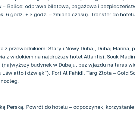
w – Balice: odprawa biletowa, bagażowa i bezpieczeństwa
 ok. 6 godz. + 3 godz. – zmiana czasu). Transfer do hotel
 z przewodnikiem: Stary i Nowy Dubaj, Dubaj Marina, 
ia z widokiem na najdroższy hotel Atlantis), Souk Mad
a (najwyższy budynek w Dubaju, bez wjazdu na taras wi
światło i dźwięk”), Fort Al Fahidi, Targ Złota – Gold S
 nocleg.
oką Perską. Powrót do hotelu – odpoczynek, korzystanie