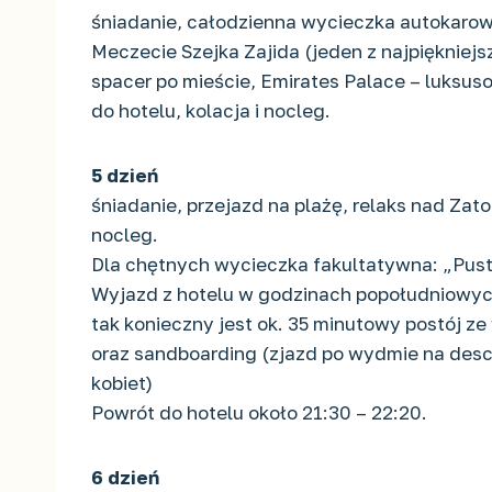
śniadanie, całodzienna wycieczka autokarow
Meczecie Szejka Zajida (jeden z najpiękniej
spacer po mieście, Emirates Palace – luksu
do hotelu, kolacja i nocleg.
5 dzień
śniadanie, przejazd na plażę, relaks nad Zat
nocleg.
Dla chętnych wycieczka fakultatywna: „Pust
Wyjazd z hotelu w godzinach popołudniowych
tak konieczny jest ok. 35 minutowy postój 
oraz sandboarding (zjazd po wydmie na desce
kobiet)
Powrót do hotelu około 21:30 – 22:20.
6 dzień