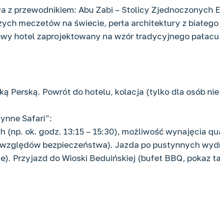
a z przewodnikiem: Abu Zabi – Stolicy Zjednoczonych E
szych meczetów na świecie, perła architektury z białeg
sowy hotel zaprojektowany na wzór tradycyjnego pałacu
oką Perską. Powrót do hotelu, kolacja (tylko dla osób ni
ynne Safari”:
 (np. ok. godz. 13:15 – 15:30), możliwość wynajęcia 
ze względów bezpieczeństwa). Jazda po pustynnych wydm
). Przyjazd do Wioski Beduińskiej (bufet BBQ, pokaz ta