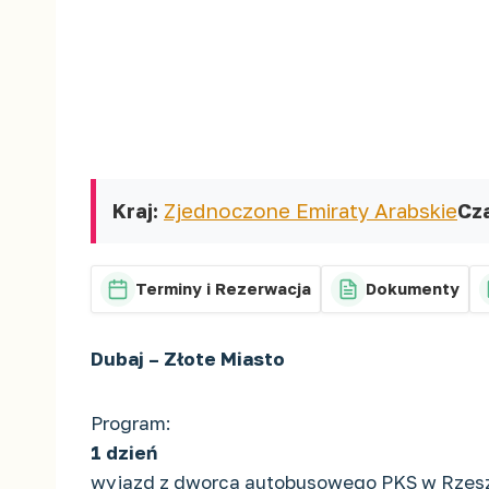
Kraj:
Zjednoczone Emiraty Arabskie
Cz
Terminy i Rezerwacja
Dokumenty
Dubaj – Złote Miasto
Program:
1 dzień
wyjazd z dworca autobusowego PKS w Rzeszow