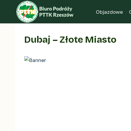
Przejdź
do
Objazdowe
treści
Dubaj – Złote Miasto