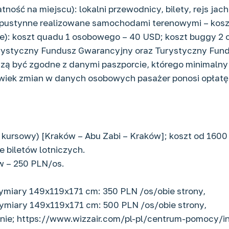
ość na miejscu): lokalni przewodnicy, bilety, rejs jac
ri pustynne realizowane samochodami terenowymi – kos
rze): koszt quadu 1 osobowego – 40 USD; koszt buggy 2
 Turystyczny Fundusz Gwarancyjny oraz Turystyczny Fu
ą być zgodne z danymi paszporcie, którego minimalny o
lwiek zmian w danych osobowych pasażer ponosi opłatę
(rejs kursowy) [Kraków – Abu Zabi – Kraków]; koszt od 16
e biletów lotniczych.
ów – 250 PLN/os.
wymiary 149x119x171 cm: 350 PLN /os/obie strony,
wymiary 149x119x171 cm: 500 PLN /os/obie strony,
nie; https://www.wizzair.com/pl-pl/centrum-pomocy/in