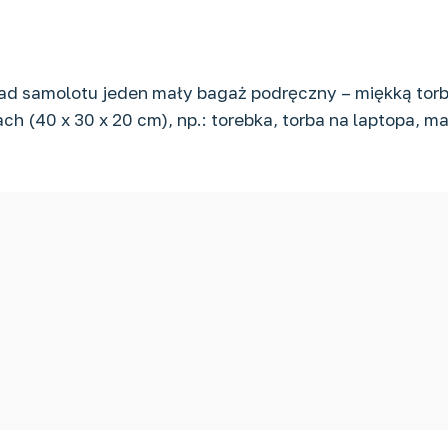
ład samolotu jeden mały bagaż podręczny – miękką torbę
h (40 x 30 x 20 cm), np.: torebka, torba na laptopa, m