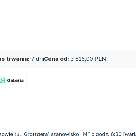
as trwania:
7 dni
Cena od:
3 816,00 PLN
Galeria
ie (ul. Grottgera) stanowisko „M” o godz. 6:30 [wari