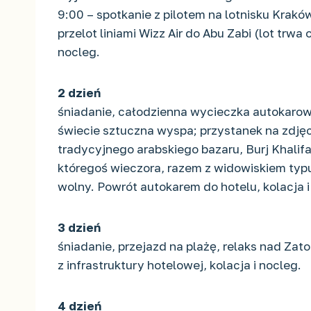
9:00 – spotkanie z pilotem na lotnisku Krakó
przelot liniami Wizz Air do Abu Zabi (lot trwa
nocleg.
2 dzień
śniadanie, całodzienna wycieczka autokarowa
świecie sztuczna wyspa; przystanek na zdjęc
tradycyjnego arabskiego bazaru, Burj Khalif
któregoś wieczora, razem z widowiskiem typu „
wolny. Powrót autokarem do hotelu, kolacja i
3 dzień
śniadanie, przejazd na plażę, relaks nad Zat
z infrastruktury hotelowej, kolacja i nocleg.
4 dzień