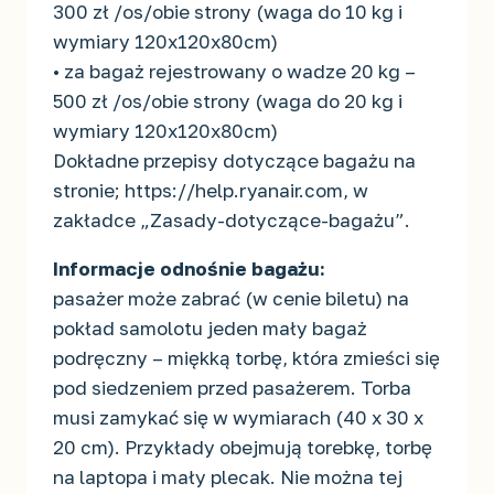
300 zł /os/obie strony (waga do 10 kg i
wymiary 120x120x80cm)
• za bagaż rejestrowany o wadze 20 kg –
500 zł /os/obie strony (waga do 20 kg i
wymiary 120x120x80cm)
Dokładne przepisy dotyczące bagażu na
stronie; https://help.ryanair.com, w
zakładce „Zasady-dotyczące-bagażu”.
Informacje odnośnie bagażu:
pasażer może zabrać (w cenie biletu) na
pokład samolotu jeden mały bagaż
podręczny – miękką torbę, która zmieści się
pod siedzeniem przed pasażerem. Torba
musi zamykać się w wymiarach (40 x 30 x
20 cm). Przykłady obejmują torebkę, torbę
na laptopa i mały plecak. Nie można tej