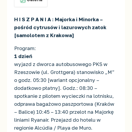
H I S Z P A N I A : Majorka i Minorka –
pośród cytrusów i lazurowych zatok
[samolotem z Krakowa]
Program:
1 dzień
wyjazd z dworca autobusowego PKS w
Rzeszowie (ul. Grottgera) stanowisko „M”
o godz. 05:30 [wariant opcjonalny –
dodatkowo płatny]. Godz.: 08:30 –
spotkanie z pilotem wycieczki na lotnisku,
odprawa bagażowo paszportowa (Kraków
– Balice) 10:45 – 13:40 przelot na Majorkę
liniami Ryanair. Przejazd do hotelu w
regionie Alcúdia / Playa de Muro.