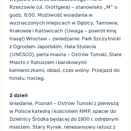
Rzeszowie (ul. Grottgera) – stanowisko „M” o
godz. 6:00. Możliwość wsiadania w
wyznaczonych miejscach w Dębicy, Tarnowie,
Krakowie i Katowicach (Uwaga – powrót inną
trasą!) Wrocław – zwiedzanie: Park Szczytnicki
z Ogrodem Japońskim, Hala Stulecia
(UNESCO), perła miasta – Ostrów Tumski, Stare
Miasto z Ratuszem i barokowymi
kamieniczkami, obiad, czas wolny. Przejazd do
hotelu, nocleg.
2 dzień
śniadanie, Poznań – Ostrów Tumski z pierwszą
w Polsce katedrą i kościołem NMP, spacer do
Dzielnicy Śródka będącej do 1800 r. odrębnym
miastem. Stary Rynek, renesansowy ratusz z