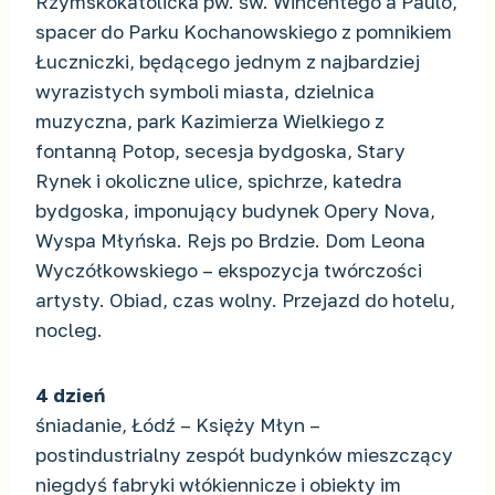
Rzymskokatolicka pw. św. Wincentego a Paulo,
spacer do Parku Kochanowskiego z pomnikiem
Łuczniczki, będącego jednym z najbardziej
wyrazistych symboli miasta, dzielnica
muzyczna, park Kazimierza Wielkiego z
fontanną Potop, secesja bydgoska, Stary
Rynek i okoliczne ulice, spichrze, katedra
bydgoska, imponujący budynek Opery Nova,
Wyspa Młyńska. Rejs po Brdzie. Dom Leona
Wyczółkowskiego – ekspozycja twórczości
artysty. Obiad, czas wolny. Przejazd do hotelu,
nocleg.
4 dzień
śniadanie, Łódź – Księży Młyn –
postindustrialny zespół budynków mieszczący
niegdyś fabryki włókiennicze i obiekty im