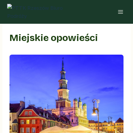
Przejdź
do
treści
Miejskie opowieści