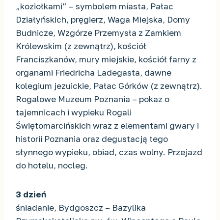
„koziołkami” – symbolem miasta, Pałac
Działyńskich, pręgierz, Waga Miejska, Domy
Budnicze, Wzgórze Przemysła z Zamkiem
Królewskim (z zewnątrz), kościół
Franciszkanów, mury miejskie, kościół farny z
organami Friedricha Ladegasta, dawne
kolegium jezuickie, Pałac Górków (z zewnątrz).
Rogalowe Muzeum Poznania – pokaz o
tajemnicach i wypieku Rogali
Świętomarcińskich wraz z elementami gwary i
historii Poznania oraz degustacją tego
słynnego wypieku, obiad, czas wolny. Przejazd
do hotelu, nocleg.
3 dzień
śniadanie, Bydgoszcz – Bazylika