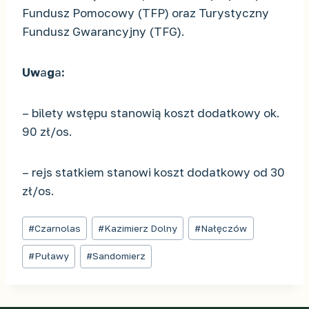
Fundusz Pomocowy (TFP) oraz Turystyczny
Fundusz Gwarancyjny (TFG).
Uw
a
g
a
:
– bilety wstępu stanowią koszt dodatkowy ok.
90 zł/os.
– rejs statkiem stanowi koszt dodatkowy od 30
zł/os.
Tagi
#
Czarnolas
#
Kazimierz Dolny
#
Nałęczów
wpisu:
#
Puławy
#
Sandomierz